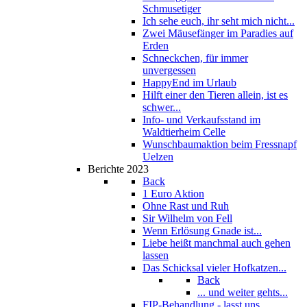
Schmusetiger
Ich sehe euch, ihr seht mich nicht...
Zwei Mäusefänger im Paradies auf
Erden
Schneckchen, für immer
unvergessen
HappyEnd im Urlaub
Hilft einer den Tieren allein, ist es
schwer...
Info- und Verkaufsstand im
Waldtierheim Celle
Wunschbaumaktion beim Fressnapf
Uelzen
Berichte 2023
Back
1 Euro Aktion
Ohne Rast und Ruh
Sir Wilhelm von Fell
Wenn Erlösung Gnade ist...
Liebe heißt manchmal auch gehen
lassen
Das Schicksal vieler Hofkatzen...
Back
... und weiter gehts...
FIP-Behandlung - lasst uns