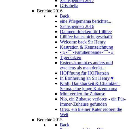
Sachspenden 2017
Grisabella
Berichte 2016
Back
eine Pflegemama berichtet...
Sachspenden 2016
Daumen drücken für Lillifee
Lillifee hat es nicht geschafft
Welcome back Sir Henry
Kastration & Kennzeichnung
•☼•´¯`•Familienbande•´¯`•☼
Tigerkatzen
Erstens kommt es anders und
zweitens als man denkt...
HOFfnung für HOFkatzen
In Erinnerung an Sir Henry ♥
Kraft, Dankbarkeit & Charakter -
Selma, eine junge Katzenmama
Mira verliert ihr Zuhause
Nio, ein Zuhause verloren - ein Für-
Immer-Zuhause gefunden
Oreo, ein kleiner Kater erobert die
Welt
Berichte 2015
Back