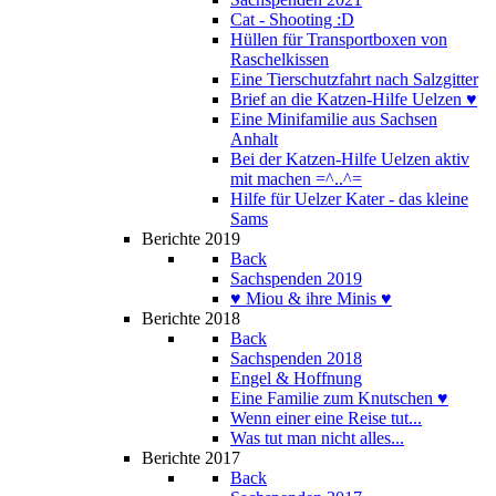
Cat - Shooting :D
Hüllen für Transportboxen von
Raschelkissen
Eine Tierschutzfahrt nach Salzgitter
Brief an die Katzen-Hilfe Uelzen ♥
Eine Minifamilie aus Sachsen
Anhalt
Bei der Katzen-Hilfe Uelzen aktiv
mit machen =^..^=
Hilfe für Uelzer Kater - das kleine
Sams
Berichte 2019
Back
Sachspenden 2019
♥ Miou & ihre Minis ♥
Berichte 2018
Back
Sachspenden 2018
Engel & Hoffnung
Eine Familie zum Knutschen ♥
Wenn einer eine Reise tut...
Was tut man nicht alles...
Berichte 2017
Back