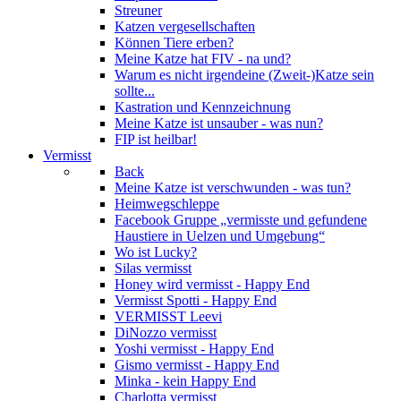
Streuner
Katzen vergesellschaften
Können Tiere erben?
Meine Katze hat FIV - na und?
Warum es nicht irgendeine (Zweit-)Katze sein
sollte...
Kastration und Kennzeichnung
Meine Katze ist unsauber - was nun?
FIP ist heilbar!
Vermisst
Back
Meine Katze ist verschwunden - was tun?
Heimwegschleppe
Facebook Gruppe „vermisste und gefundene
Haustiere in Uelzen und Umgebung“
Wo ist Lucky?
Silas vermisst
Honey wird vermisst - Happy End
Vermisst Spotti - Happy End
VERMISST Leevi
DiNozzo vermisst
Yoshi vermisst - Happy End
Gismo vermisst - Happy End
Minka - kein Happy End
Charlotta vermisst