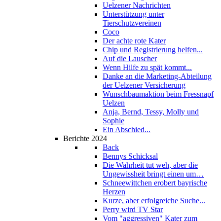
Uelzener Nachrichten
Unterstützung unter
Tierschutzvereinen
Coco
Der achte rote Kater
Chip und Registrierung helfen...
Auf die Lauscher
Wenn Hilfe zu spät kommt...
Danke an die Marketing-Abteilung
der Uelzener Versicherung
Wunschbaumaktion beim Fressnapf
Uelzen
Anja, Bernd, Tessy, Molly und
Sophie
Ein Abschied...
Berichte 2024
Back
Bennys Schicksal
Die Wahrheit tut weh, aber die
Ungewissheit bringt einen um…
Schneewittchen erobert bayrische
Herzen
Kurze, aber erfolgreiche Suche...
Perry wird TV Star
Vom "aggressiven" Kater zum