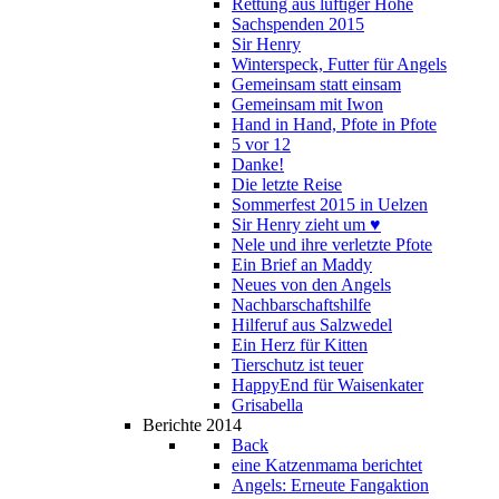
Rettung aus luftiger Höhe
Sachspenden 2015
Sir Henry
Winterspeck, Futter für Angels
Gemeinsam statt einsam
Gemeinsam mit Iwon
Hand in Hand, Pfote in Pfote
5 vor 12
Danke!
Die letzte Reise
Sommerfest 2015 in Uelzen
Sir Henry zieht um ♥
Nele und ihre verletzte Pfote
Ein Brief an Maddy
Neues von den Angels
Nachbarschaftshilfe
Hilferuf aus Salzwedel
Ein Herz für Kitten
Tierschutz ist teuer
HappyEnd für Waisenkater
Grisabella
Berichte 2014
Back
eine Katzenmama berichtet
Angels: Erneute Fangaktion