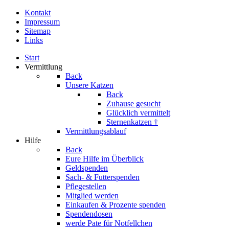
Kontakt
Impressum
Sitemap
Links
Start
Vermittlung
Back
Unsere Katzen
Back
Zuhause gesucht
Glücklich vermittelt
Sternenkatzen †
Vermittlungsablauf
Hilfe
Back
Eure Hilfe im Überblick
Geldspenden
Sach- & Futterspenden
Pflegestellen
Mitglied werden
Einkaufen & Prozente spenden
Spendendosen
werde Pate für Notfellchen