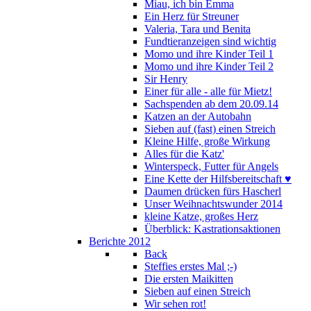
Miau, ich bin Emma
Ein Herz für Streuner
Valeria, Tara und Benita
Fundtieranzeigen sind wichtig
Momo und ihre Kinder Teil 1
Momo und ihre Kinder Teil 2
Sir Henry
Einer für alle - alle für Mietz!
Sachspenden ab dem 20.09.14
Katzen an der Autobahn
Sieben auf (fast) einen Streich
Kleine Hilfe, große Wirkung
Alles für die Katz'
Winterspeck, Futter für Angels
Eine Kette der Hilfsbereitschaft ♥
Daumen drücken fürs Hascherl
Unser Weihnachtswunder 2014
kleine Katze, großes Herz
Überblick: Kastrationsaktionen
Berichte 2012
Back
Steffies erstes Mal ;-)
Die ersten Maikitten
Sieben auf einen Streich
Wir sehen rot!