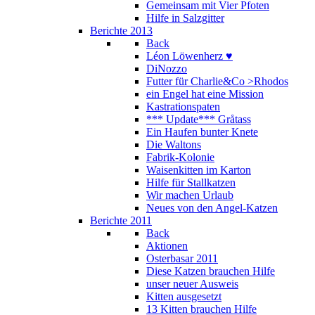
Gemeinsam mit Vier Pfoten
Hilfe in Salzgitter
Berichte 2013
Back
Léon Löwenherz ♥
DiNozzo
Futter für Charlie&Co >Rhodos
ein Engel hat eine Mission
Kastrationspaten
*** Update*** Gråtass
Ein Haufen bunter Knete
Die Waltons
Fabrik-Kolonie
Waisenkitten im Karton
Hilfe für Stallkatzen
Wir machen Urlaub
Neues von den Angel-Katzen
Berichte 2011
Back
Aktionen
Osterbasar 2011
Diese Katzen brauchen Hilfe
unser neuer Ausweis
Kitten ausgesetzt
13 Kitten brauchen Hilfe