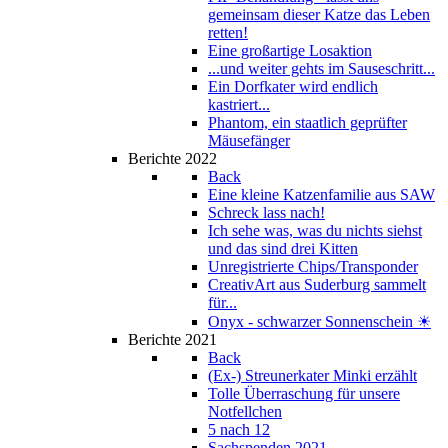
gemeinsam dieser Katze das Leben
retten!
Eine großartige Losaktion
...und weiter gehts im Sauseschritt...
Ein Dorfkater wird endlich
kastriert...
Phantom, ein staatlich geprüfter
Mäusefänger
Berichte 2022
Back
Eine kleine Katzenfamilie aus SAW
Schreck lass nach!
Ich sehe was, was du nichts siehst
und das sind drei Kitten
Unregistrierte Chips/Transponder
CreativArt aus Suderburg sammelt
für...
Onyx - schwarzer Sonnenschein ☀
Berichte 2021
Back
(Ex-) Streunerkater Minki erzählt
Tolle Überraschung für unsere
Notfellchen
5 nach 12
Sachspenden 2021