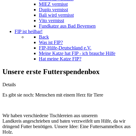
MIEZ vermisst
Duplo vermisst
Bali wird vermisst
Vito vermisst
Fundkatze aus Bad Bevensen
FIP ist heilbar!
Back
Was ist FIP?
FIP-Hilfe-Deutschland e.V.
Meine Katze hat FIP - ich brauche Hilfe
Hat meine Katze FIP?
Unsere erste Futterspendenbox
Details
Es gibt sie noch: Menschen mit einem Herz für Tiere
Wir haben verschiedene Tischlereien aus unserem
Landkreis angeschrieben und baten verzweifelt um Hilfe, da wir
dringend Futter benötigen. Unsere Idee: Eine Futtersammelbox aus
Holz.