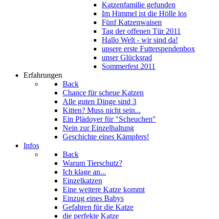
Katzenfamilie gefunden
Im Himmel ist die Hölle los
Fünf Katzenwaisen
Tag der offenen Tür 2011
Hallo Welt - wir sind da!
unsere erste Futterspendenbox
unser Glücksrad
Sommerfest 2011
Erfahrungen
Back
Chance für scheue Katzen
Alle guten Dinge sind 3
Kitten? Muss nicht sein...
Ein Plädoyer für "Scheuchen"
Nein zur Einzelhaltung
Geschichte eines Kämpfers!
Infos
Back
Warum Tierschutz?
Ich klage an...
Einzelkatzen
Eine weitere Katze kommt
Einzug eines Babys
Gefahren für die Katze
die perfekte Katze