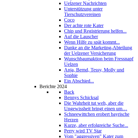
Uelzener Nachrichten
Unterstützung unter
Tierschutzvereinen
Coco
Der achte rote Kater
Chip und Registrierung helfen...
Auf die Lauscher
Wenn Hilfe zu spät kommt...
Danke an die Marketing-Abteilung
der Uelzener Versicherung
Wunschbaumaktion beim Fressnapf
Uelzen
Anja, Bernd, Tessy, Molly und
Sophie
Ein Abschied...
Berichte 2024
Back
Bennys Schicksal
Die Wahrheit tut weh, aber die
Ungewissheit bringt einen um…
Schneewittchen erobert bayrische
Herzen
Kurze, aber erfolgreiche Suche...
Perry wird TV Star
Vom "aggressiven" Kater zum