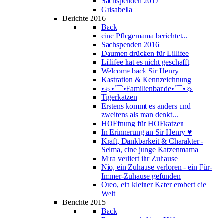
Sachspenden 2017
Grisabella
Berichte 2016
Back
eine Pflegemama berichtet...
Sachspenden 2016
Daumen drücken für Lillifee
Lillifee hat es nicht geschafft
Welcome back Sir Henry
Kastration & Kennzeichnung
•☼•´¯`•Familienbande•´¯`•☼
Tigerkatzen
Erstens kommt es anders und
zweitens als man denkt...
HOFfnung für HOFkatzen
In Erinnerung an Sir Henry ♥
Kraft, Dankbarkeit & Charakter -
Selma, eine junge Katzenmama
Mira verliert ihr Zuhause
Nio, ein Zuhause verloren - ein Für-
Immer-Zuhause gefunden
Oreo, ein kleiner Kater erobert die
Welt
Berichte 2015
Back