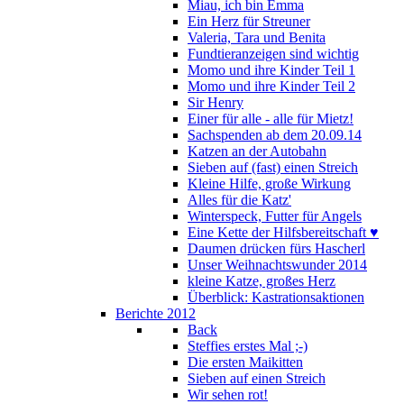
Miau, ich bin Emma
Ein Herz für Streuner
Valeria, Tara und Benita
Fundtieranzeigen sind wichtig
Momo und ihre Kinder Teil 1
Momo und ihre Kinder Teil 2
Sir Henry
Einer für alle - alle für Mietz!
Sachspenden ab dem 20.09.14
Katzen an der Autobahn
Sieben auf (fast) einen Streich
Kleine Hilfe, große Wirkung
Alles für die Katz'
Winterspeck, Futter für Angels
Eine Kette der Hilfsbereitschaft ♥
Daumen drücken fürs Hascherl
Unser Weihnachtswunder 2014
kleine Katze, großes Herz
Überblick: Kastrationsaktionen
Berichte 2012
Back
Steffies erstes Mal ;-)
Die ersten Maikitten
Sieben auf einen Streich
Wir sehen rot!