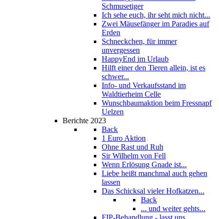
Schmusetiger
Ich sehe euch, ihr seht mich nicht...
Zwei Mäusefänger im Paradies auf
Erden
Schneckchen, für immer
unvergessen
HappyEnd im Urlaub
Hilft einer den Tieren allein, ist es
schwer...
Info- und Verkaufsstand im
Waldtierheim Celle
Wunschbaumaktion beim Fressnapf
Uelzen
Berichte 2023
Back
1 Euro Aktion
Ohne Rast und Ruh
Sir Wilhelm von Fell
Wenn Erlösung Gnade ist...
Liebe heißt manchmal auch gehen
lassen
Das Schicksal vieler Hofkatzen...
Back
... und weiter gehts...
FIP-Behandlung - lasst uns