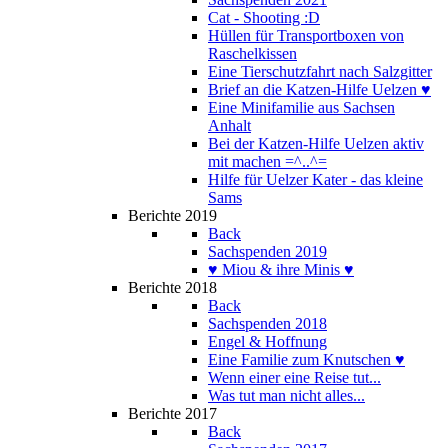
Cat - Shooting :D
Hüllen für Transportboxen von
Raschelkissen
Eine Tierschutzfahrt nach Salzgitter
Brief an die Katzen-Hilfe Uelzen ♥
Eine Minifamilie aus Sachsen
Anhalt
Bei der Katzen-Hilfe Uelzen aktiv
mit machen =^..^=
Hilfe für Uelzer Kater - das kleine
Sams
Berichte 2019
Back
Sachspenden 2019
♥ Miou & ihre Minis ♥
Berichte 2018
Back
Sachspenden 2018
Engel & Hoffnung
Eine Familie zum Knutschen ♥
Wenn einer eine Reise tut...
Was tut man nicht alles...
Berichte 2017
Back