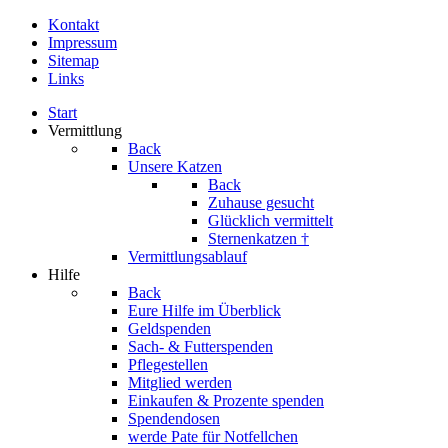
Kontakt
Impressum
Sitemap
Links
Start
Vermittlung
Back
Unsere Katzen
Back
Zuhause gesucht
Glücklich vermittelt
Sternenkatzen †
Vermittlungsablauf
Hilfe
Back
Eure Hilfe im Überblick
Geldspenden
Sach- & Futterspenden
Pflegestellen
Mitglied werden
Einkaufen & Prozente spenden
Spendendosen
werde Pate für Notfellchen