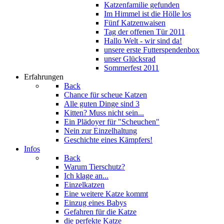
Katzenfamilie gefunden
Im Himmel ist die Hölle los
Fünf Katzenwaisen
Tag der offenen Tür 2011
Hallo Welt - wir sind da!
unsere erste Futterspendenbox
unser Glücksrad
Sommerfest 2011
Erfahrungen
Back
Chance für scheue Katzen
Alle guten Dinge sind 3
Kitten? Muss nicht sein...
Ein Plädoyer für "Scheuchen"
Nein zur Einzelhaltung
Geschichte eines Kämpfers!
Infos
Back
Warum Tierschutz?
Ich klage an...
Einzelkatzen
Eine weitere Katze kommt
Einzug eines Babys
Gefahren für die Katze
die perfekte Katze