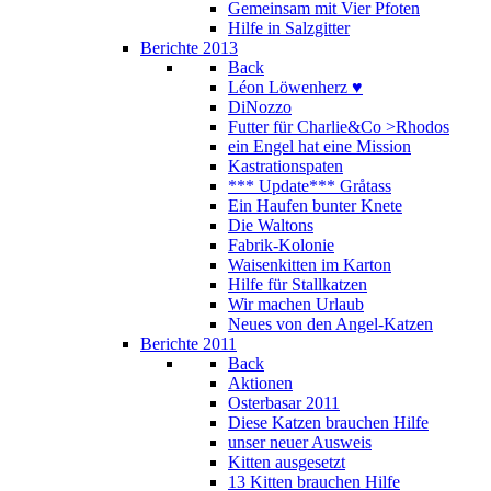
Gemeinsam mit Vier Pfoten
Hilfe in Salzgitter
Berichte 2013
Back
Léon Löwenherz ♥
DiNozzo
Futter für Charlie&Co >Rhodos
ein Engel hat eine Mission
Kastrationspaten
*** Update*** Gråtass
Ein Haufen bunter Knete
Die Waltons
Fabrik-Kolonie
Waisenkitten im Karton
Hilfe für Stallkatzen
Wir machen Urlaub
Neues von den Angel-Katzen
Berichte 2011
Back
Aktionen
Osterbasar 2011
Diese Katzen brauchen Hilfe
unser neuer Ausweis
Kitten ausgesetzt
13 Kitten brauchen Hilfe