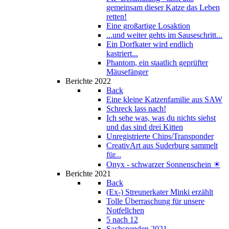
gemeinsam dieser Katze das Leben
retten!
Eine großartige Losaktion
...und weiter gehts im Sauseschritt...
Ein Dorfkater wird endlich
kastriert...
Phantom, ein staatlich geprüfter
Mäusefänger
Berichte 2022
Back
Eine kleine Katzenfamilie aus SAW
Schreck lass nach!
Ich sehe was, was du nichts siehst
und das sind drei Kitten
Unregistrierte Chips/Transponder
CreativArt aus Suderburg sammelt
für...
Onyx - schwarzer Sonnenschein ☀
Berichte 2021
Back
(Ex-) Streunerkater Minki erzählt
Tolle Überraschung für unsere
Notfellchen
5 nach 12
Sachspenden 2021