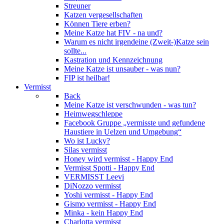
Streuner
Katzen vergesellschaften
Können Tiere erben?
Meine Katze hat FIV - na und?
Warum es nicht irgendeine (Zweit-)Katze sein
sollte...
Kastration und Kennzeichnung
Meine Katze ist unsauber - was nun?
FIP ist heilbar!
Vermisst
Back
Meine Katze ist verschwunden - was tun?
Heimwegschleppe
Facebook Gruppe „vermisste und gefundene
Haustiere in Uelzen und Umgebung“
Wo ist Lucky?
Silas vermisst
Honey wird vermisst - Happy End
Vermisst Spotti - Happy End
VERMISST Leevi
DiNozzo vermisst
Yoshi vermisst - Happy End
Gismo vermisst - Happy End
Minka - kein Happy End
Charlotta vermisst