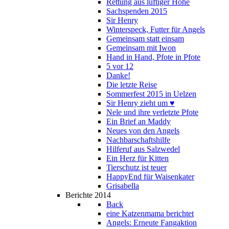
Rettung aus luftiger Höhe
Sachspenden 2015
Sir Henry
Winterspeck, Futter für Angels
Gemeinsam statt einsam
Gemeinsam mit Iwon
Hand in Hand, Pfote in Pfote
5 vor 12
Danke!
Die letzte Reise
Sommerfest 2015 in Uelzen
Sir Henry zieht um ♥
Nele und ihre verletzte Pfote
Ein Brief an Maddy
Neues von den Angels
Nachbarschaftshilfe
Hilferuf aus Salzwedel
Ein Herz für Kitten
Tierschutz ist teuer
HappyEnd für Waisenkater
Grisabella
Berichte 2014
Back
eine Katzenmama berichtet
Angels: Erneute Fangaktion