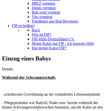
MIEZ vermisst
Duplo vermisst
Bali wird vermisst
Vito vermisst
Fundkatze aus Bad Bevensen
FIP ist heilbar!
Back
Was ist FIP?
FIP-Hilfe-Deutschland e.V.
Meine Katze hat FIP - ich brauche Hilfe
Hat meine Katze FIP?
Einzug eines Babys
Details
Während der Schwangerschaft:
- schrittweise Gewöhnung an die veränderten Lebensumstände
- Pflegeprodukte wie Babyöl, Puder usw. bereits während der
letzten Schwangerschaftswochen benutzen, um die Katze an den