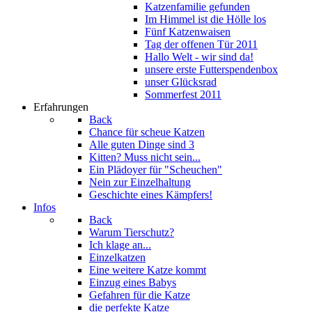
Katzenfamilie gefunden
Im Himmel ist die Hölle los
Fünf Katzenwaisen
Tag der offenen Tür 2011
Hallo Welt - wir sind da!
unsere erste Futterspendenbox
unser Glücksrad
Sommerfest 2011
Erfahrungen
Back
Chance für scheue Katzen
Alle guten Dinge sind 3
Kitten? Muss nicht sein...
Ein Plädoyer für "Scheuchen"
Nein zur Einzelhaltung
Geschichte eines Kämpfers!
Infos
Back
Warum Tierschutz?
Ich klage an...
Einzelkatzen
Eine weitere Katze kommt
Einzug eines Babys
Gefahren für die Katze
die perfekte Katze