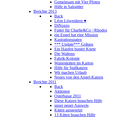
Gemeinsam mit Vier Pfoten
Hilfe in Salzgitter
Berichte 2013
Back
Léon Löwenherz ♥
DiNozzo
Futter für Charlie&Co >Rhodos
ein Engel hat eine Mission
Kastrationspaten
*** Update*** Gråtass
Ein Haufen bunter Knete
Die Waltons
Fabrik-Kolonie
Waisenkitten im Karton
Hilfe für Stallkatzen
Wir machen Urlaub
Neues von den Angel-Katzen
Berichte 2011
Back
Aktionen
Osterbasar 2011
Diese Katzen brauchen Hilfe
unser neuer Ausweis
Kitten ausgesetzt
13 Kitten brauchen Hilfe