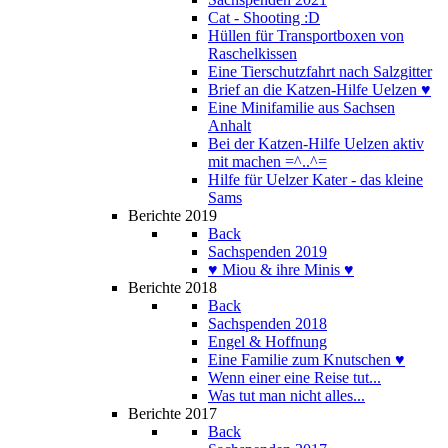
Cat - Shooting :D
Hüllen für Transportboxen von
Raschelkissen
Eine Tierschutzfahrt nach Salzgitter
Brief an die Katzen-Hilfe Uelzen ♥
Eine Minifamilie aus Sachsen
Anhalt
Bei der Katzen-Hilfe Uelzen aktiv
mit machen =^..^=
Hilfe für Uelzer Kater - das kleine
Sams
Berichte 2019
Back
Sachspenden 2019
♥ Miou & ihre Minis ♥
Berichte 2018
Back
Sachspenden 2018
Engel & Hoffnung
Eine Familie zum Knutschen ♥
Wenn einer eine Reise tut...
Was tut man nicht alles...
Berichte 2017
Back