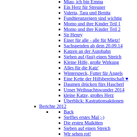
Miau, ich bin Emma
Ein Herz für Streuner
Valeria, Tara und Benita
Fundtieranzeigen sind wichtig
Momo und ihre Kinder Teil 1
Momo und ihre Kinder Teil 2
Sir Henry
Einer für alle - alle für Mietz!
Sachspenden ab dem 20.09.14
Katzen an der Autobahn
Sieben auf (fast) einen Streich
Kleine Hilfe, große Wirkung
Alles für die Katz'
Winterspeck, Futter für Angels
Eine Kette der Hilfsbereitschaft ♥
Daumen drücken fürs Hascherl
Unser Weihnachtswunder 2014
kleine Katze, großes Herz
Überblick: Kastrationsaktionen
Berichte 2012
Back
Steffies erstes Mal ;-)
Die ersten Maikitten
Sieben auf einen Streich
Wir sehen rot!