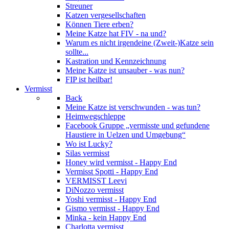
Streuner
Katzen vergesellschaften
Können Tiere erben?
Meine Katze hat FIV - na und?
Warum es nicht irgendeine (Zweit-)Katze sein
sollte...
Kastration und Kennzeichnung
Meine Katze ist unsauber - was nun?
FIP ist heilbar!
Vermisst
Back
Meine Katze ist verschwunden - was tun?
Heimwegschleppe
Facebook Gruppe „vermisste und gefundene
Haustiere in Uelzen und Umgebung“
Wo ist Lucky?
Silas vermisst
Honey wird vermisst - Happy End
Vermisst Spotti - Happy End
VERMISST Leevi
DiNozzo vermisst
Yoshi vermisst - Happy End
Gismo vermisst - Happy End
Minka - kein Happy End
Charlotta vermisst