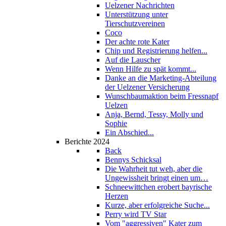
Uelzener Nachrichten
Unterstützung unter
Tierschutzvereinen
Coco
Der achte rote Kater
Chip und Registrierung helfen...
Auf die Lauscher
Wenn Hilfe zu spät kommt...
Danke an die Marketing-Abteilung
der Uelzener Versicherung
Wunschbaumaktion beim Fressnapf
Uelzen
Anja, Bernd, Tessy, Molly und
Sophie
Ein Abschied...
Berichte 2024
Back
Bennys Schicksal
Die Wahrheit tut weh, aber die
Ungewissheit bringt einen um…
Schneewittchen erobert bayrische
Herzen
Kurze, aber erfolgreiche Suche...
Perry wird TV Star
Vom "aggressiven" Kater zum