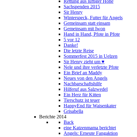
Rettung aus luftiger Höhe
Sachspenden 2015
Sir Henry
Winterspeck, Futter für Angels
Gemeinsam statt einsam
Gemeinsam mit Iwon
Hand in Hand, Pfote in Pfote
5 vor 12
Danke!
Die letzte Reise
Sommerfest 2015 in Uelzen
Sir Henry zieht um ♥
Nele und ihre verletzte Pfote
Ein Brief an Maddy
Neues von den Angels
Nachbarschaftshilfe
Hilferuf aus Salzwedel
Ein Herz für Kitten
Tierschutz ist teuer
HappyEnd für Waisenkater
Grisabella
Berichte 2014
Back
eine Katzenmama berichtet
Angels: Erneute Fangaktion