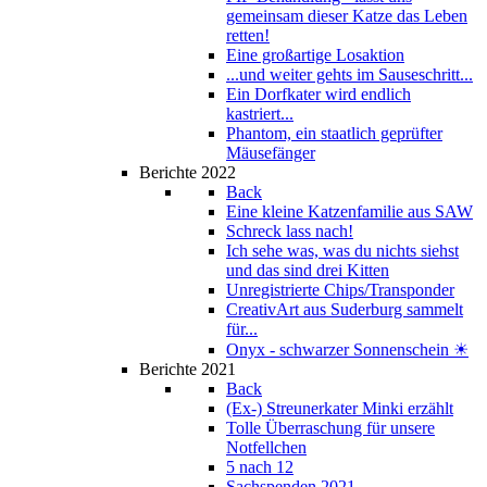
gemeinsam dieser Katze das Leben
retten!
Eine großartige Losaktion
...und weiter gehts im Sauseschritt...
Ein Dorfkater wird endlich
kastriert...
Phantom, ein staatlich geprüfter
Mäusefänger
Berichte 2022
Back
Eine kleine Katzenfamilie aus SAW
Schreck lass nach!
Ich sehe was, was du nichts siehst
und das sind drei Kitten
Unregistrierte Chips/Transponder
CreativArt aus Suderburg sammelt
für...
Onyx - schwarzer Sonnenschein ☀
Berichte 2021
Back
(Ex-) Streunerkater Minki erzählt
Tolle Überraschung für unsere
Notfellchen
5 nach 12
Sachspenden 2021