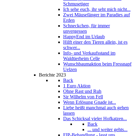
Schmusetiger
Ich sehe euch, ihr seht mich nicht...
Zwei Mäusefänger im Paradies auf
Erden
Schneckchen, für immer
unvergessen
HappyEnd im Urlaub
Hilft einer den Tieren allein, ist es
schwer...
Info- und Verkaufsstand im
Waldtierheim Celle
Wunschbaumaktion beim Fressnapf
Uelzen
Berichte 2023
Back
1 Euro Aktion
Ohne Rast und Ruh
Sir Wilhelm von Fell
Wenn Erlösung Gnade ist...
Liebe heißt manchmal auch gehen
lassen
Das Schicksal vieler Hofkatzen...
Back
... und weiter gehts...
FIP-Behandlung - lasst uns