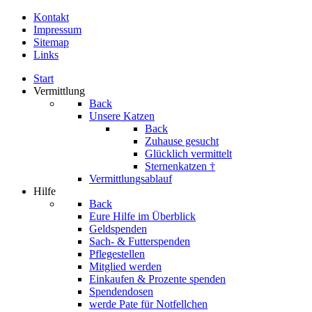
Kontakt
Impressum
Sitemap
Links
Start
Vermittlung
Back
Unsere Katzen
Back
Zuhause gesucht
Glücklich vermittelt
Sternenkatzen †
Vermittlungsablauf
Hilfe
Back
Eure Hilfe im Überblick
Geldspenden
Sach- & Futterspenden
Pflegestellen
Mitglied werden
Einkaufen & Prozente spenden
Spendendosen
werde Pate für Notfellchen