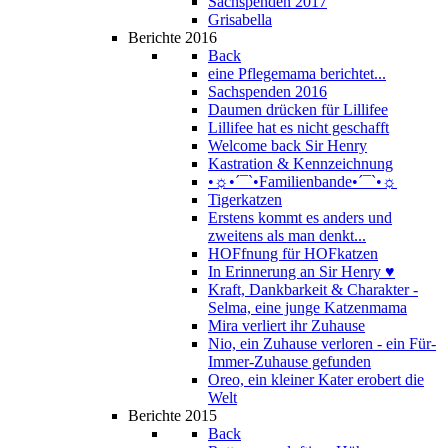
Sachspenden 2017
Grisabella
Berichte 2016
Back
eine Pflegemama berichtet...
Sachspenden 2016
Daumen drücken für Lillifee
Lillifee hat es nicht geschafft
Welcome back Sir Henry
Kastration & Kennzeichnung
•☼•´¯`•Familienbande•´¯`•☼
Tigerkatzen
Erstens kommt es anders und
zweitens als man denkt...
HOFfnung für HOFkatzen
In Erinnerung an Sir Henry ♥
Kraft, Dankbarkeit & Charakter -
Selma, eine junge Katzenmama
Mira verliert ihr Zuhause
Nio, ein Zuhause verloren - ein Für-
Immer-Zuhause gefunden
Oreo, ein kleiner Kater erobert die
Welt
Berichte 2015
Back