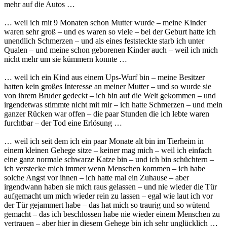
mehr auf die Autos …
… weil ich mit 9 Monaten schon Mutter wurde – meine Kinder
waren sehr groß – und es waren so viele – bei der Geburt hatte ich
unendlich Schmerzen – und als eines feststeckte starb ich unter
Qualen – und meine schon geborenen Kinder auch – weil ich mich
nicht mehr um sie kümmern konnte …
… weil ich ein Kind aus einem Ups-Wurf bin – meine Besitzer
hatten kein großes Interesse an meiner Mutter – und so wurde sie
von ihrem Bruder gedeckt – ich bin auf die Welt gekommen – und
irgendetwas stimmte nicht mit mir – ich hatte Schmerzen – und mein
ganzer Rücken war offen – die paar Stunden die ich lebte waren
furchtbar – der Tod eine Erlösung …
… weil ich seit dem ich ein paar Monate alt bin im Tierheim in
einem kleinen Gehege sitze – keiner mag mich – weil ich einfach
eine ganz normale schwarze Katze bin – und ich bin schüchtern –
ich verstecke mich immer wenn Menschen kommen – ich habe
solche Angst vor ihnen – ich hatte mal ein Zuhause – aber
irgendwann haben sie mich raus gelassen – und nie wieder die Tür
aufgemacht um mich wieder rein zu lassen – egal wie laut ich vor
der Tür gejammert habe – das hat mich so traurig und so wütend
gemacht – das ich beschlossen habe nie wieder einem Menschen zu
vertrauen – aber hier in diesem Gehege bin ich sehr unglücklich …