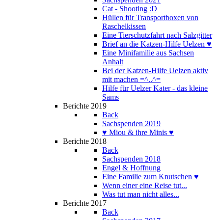
Cat - Shooting :D
Hüllen für Transportboxen von
Raschelkissen
Eine Tierschutzfahrt nach Salzgitter
Brief an die Katzen-Hilfe Uelzen ♥
Eine Minifamilie aus Sachsen
Anhalt
Bei der Katzen-Hilfe Uelzen aktiv
mit machen =^..^=
Hilfe für Uelzer Kater - das kleine
Sams
Berichte 2019
Back
Sachspenden 2019
♥ Miou & ihre Minis ♥
Berichte 2018
Back
Sachspenden 2018
Engel & Hoffnung
Eine Familie zum Knutschen ♥
Wenn einer eine Reise tut...
Was tut man nicht alles...
Berichte 2017
Back