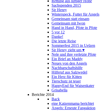
Rettung aus luftiger Höhe
Sachspenden 2015
Sir Henry
Winterspeck, Futter für Angels
Gemeinsam statt einsam
Gemeinsam mit Iwon
Hand in Hand, Pfote in Pfote
5 vor 12
Danke!
Die letzte Reise
Sommerfest 2015 in Uelzen
Sir Henry zieht um ♥
Nele und ihre verletzte Pfote
Ein Brief an Maddy
Neues von den Angels
Nachbarschaftshilfe
Hilferuf aus Salzwedel
Ein Herz für Kitten
Tierschutz ist teuer
HappyEnd für Waisenkater
Grisabella
Berichte 2014
Back
eine Katzenmama berichtet
Angels: Erneute Fangaktion