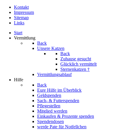
Kontakt
Impressum
Sitemap
Links
Start
Vermittlung
Back
Unsere Katzen
Back
Zuhause gesucht
Glücklich vermittelt
Sternenkatzen †
Vermittlungsablauf
Hilfe
Back
Eure Hilfe im Überblick
Geldspenden
Sach- & Futterspenden
Pflegestellen
Mitglied werden
Einkaufen & Prozente spenden
Spendendosen
werde Pate für Notfellchen