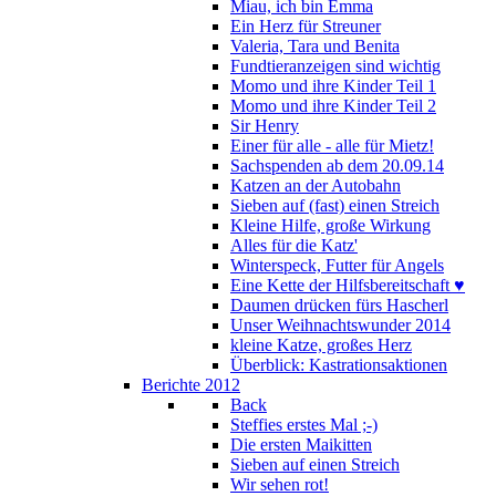
Miau, ich bin Emma
Ein Herz für Streuner
Valeria, Tara und Benita
Fundtieranzeigen sind wichtig
Momo und ihre Kinder Teil 1
Momo und ihre Kinder Teil 2
Sir Henry
Einer für alle - alle für Mietz!
Sachspenden ab dem 20.09.14
Katzen an der Autobahn
Sieben auf (fast) einen Streich
Kleine Hilfe, große Wirkung
Alles für die Katz'
Winterspeck, Futter für Angels
Eine Kette der Hilfsbereitschaft ♥
Daumen drücken fürs Hascherl
Unser Weihnachtswunder 2014
kleine Katze, großes Herz
Überblick: Kastrationsaktionen
Berichte 2012
Back
Steffies erstes Mal ;-)
Die ersten Maikitten
Sieben auf einen Streich
Wir sehen rot!