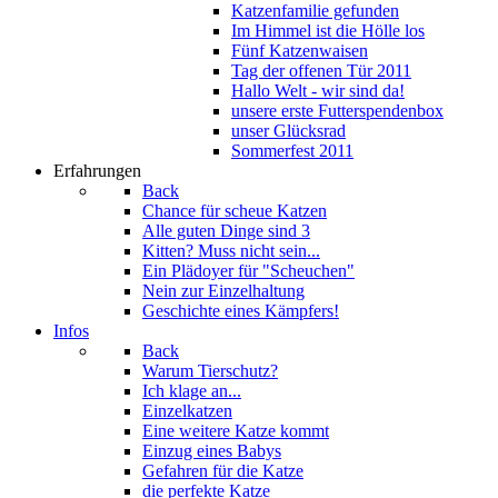
Katzenfamilie gefunden
Im Himmel ist die Hölle los
Fünf Katzenwaisen
Tag der offenen Tür 2011
Hallo Welt - wir sind da!
unsere erste Futterspendenbox
unser Glücksrad
Sommerfest 2011
Erfahrungen
Back
Chance für scheue Katzen
Alle guten Dinge sind 3
Kitten? Muss nicht sein...
Ein Plädoyer für "Scheuchen"
Nein zur Einzelhaltung
Geschichte eines Kämpfers!
Infos
Back
Warum Tierschutz?
Ich klage an...
Einzelkatzen
Eine weitere Katze kommt
Einzug eines Babys
Gefahren für die Katze
die perfekte Katze