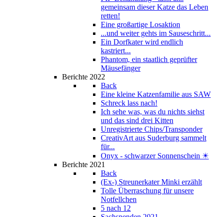
gemeinsam dieser Katze das Leben
retten!
Eine großartige Losaktion
...und weiter gehts im Sauseschritt...
Ein Dorfkater wird endlich
kastriert...
Phantom, ein staatlich geprüfter
Mäusefänger
Berichte 2022
Back
Eine kleine Katzenfamilie aus SAW
Schreck lass nach!
Ich sehe was, was du nichts siehst
und das sind drei Kitten
Unregistrierte Chips/Transponder
CreativArt aus Suderburg sammelt
für...
Onyx - schwarzer Sonnenschein ☀
Berichte 2021
Back
(Ex-) Streunerkater Minki erzählt
Tolle Überraschung für unsere
Notfellchen
5 nach 12
Sachspenden 2021