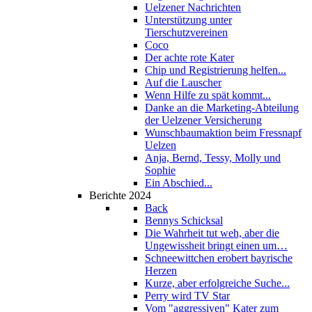
Uelzener Nachrichten
Unterstützung unter
Tierschutzvereinen
Coco
Der achte rote Kater
Chip und Registrierung helfen...
Auf die Lauscher
Wenn Hilfe zu spät kommt...
Danke an die Marketing-Abteilung
der Uelzener Versicherung
Wunschbaumaktion beim Fressnapf
Uelzen
Anja, Bernd, Tessy, Molly und
Sophie
Ein Abschied...
Berichte 2024
Back
Bennys Schicksal
Die Wahrheit tut weh, aber die
Ungewissheit bringt einen um…
Schneewittchen erobert bayrische
Herzen
Kurze, aber erfolgreiche Suche...
Perry wird TV Star
Vom "aggressiven" Kater zum