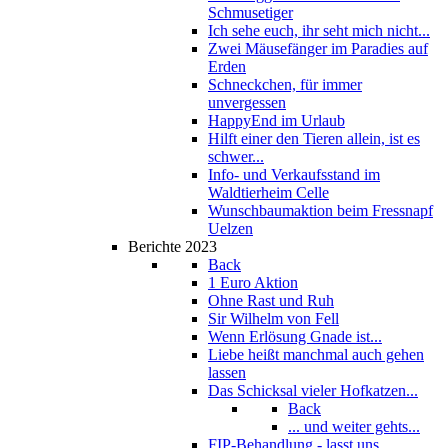
Schmusetiger
Ich sehe euch, ihr seht mich nicht...
Zwei Mäusefänger im Paradies auf
Erden
Schneckchen, für immer
unvergessen
HappyEnd im Urlaub
Hilft einer den Tieren allein, ist es
schwer...
Info- und Verkaufsstand im
Waldtierheim Celle
Wunschbaumaktion beim Fressnapf
Uelzen
Berichte 2023
Back
1 Euro Aktion
Ohne Rast und Ruh
Sir Wilhelm von Fell
Wenn Erlösung Gnade ist...
Liebe heißt manchmal auch gehen
lassen
Das Schicksal vieler Hofkatzen...
Back
... und weiter gehts...
FIP-Behandlung - lasst uns