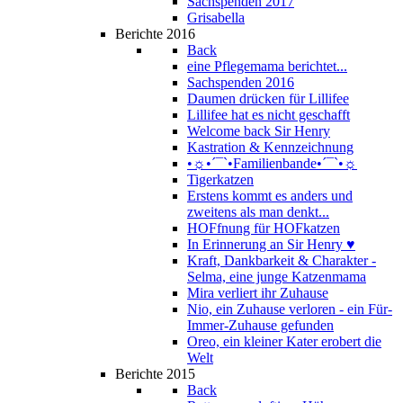
Sachspenden 2017
Grisabella
Berichte 2016
Back
eine Pflegemama berichtet...
Sachspenden 2016
Daumen drücken für Lillifee
Lillifee hat es nicht geschafft
Welcome back Sir Henry
Kastration & Kennzeichnung
•☼•´¯`•Familienbande•´¯`•☼
Tigerkatzen
Erstens kommt es anders und
zweitens als man denkt...
HOFfnung für HOFkatzen
In Erinnerung an Sir Henry ♥
Kraft, Dankbarkeit & Charakter -
Selma, eine junge Katzenmama
Mira verliert ihr Zuhause
Nio, ein Zuhause verloren - ein Für-
Immer-Zuhause gefunden
Oreo, ein kleiner Kater erobert die
Welt
Berichte 2015
Back