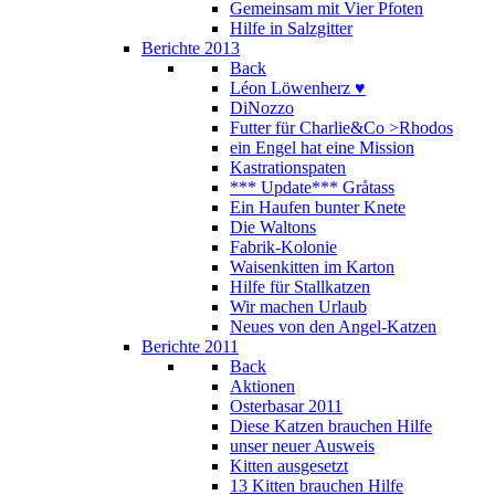
Gemeinsam mit Vier Pfoten
Hilfe in Salzgitter
Berichte 2013
Back
Léon Löwenherz ♥
DiNozzo
Futter für Charlie&Co >Rhodos
ein Engel hat eine Mission
Kastrationspaten
*** Update*** Gråtass
Ein Haufen bunter Knete
Die Waltons
Fabrik-Kolonie
Waisenkitten im Karton
Hilfe für Stallkatzen
Wir machen Urlaub
Neues von den Angel-Katzen
Berichte 2011
Back
Aktionen
Osterbasar 2011
Diese Katzen brauchen Hilfe
unser neuer Ausweis
Kitten ausgesetzt
13 Kitten brauchen Hilfe