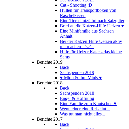
Cat - Shooting :D
Hüllen für Transportboxen von
Raschelkissen
Eine Tierschutzfahrt nach Salzgitter
Brief an die Katzen-Hilfe Uelzen ♥
Eine Minifamilie aus Sachsen
Anhalt
Bei der Katzen-Hilfe Uelzen aktiv
mit machen =^..^=
Hilfe für Uelzer Kater - das kleine
Sams
Berichte 2019
Back
Sachspenden 2019
♥ Miou & ihre Minis ♥
Berichte 2018
Back
Sachspenden 2018
Engel & Hoffnung
Eine Familie zum Knutschen ♥
Wenn einer eine Reise tut...
Was tut man nicht alles...
Berichte 2017
Back