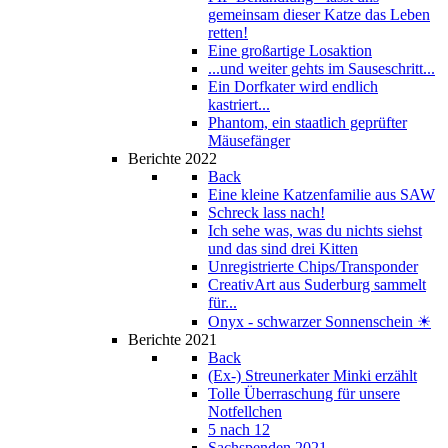
gemeinsam dieser Katze das Leben
retten!
Eine großartige Losaktion
...und weiter gehts im Sauseschritt...
Ein Dorfkater wird endlich
kastriert...
Phantom, ein staatlich geprüfter
Mäusefänger
Berichte 2022
Back
Eine kleine Katzenfamilie aus SAW
Schreck lass nach!
Ich sehe was, was du nichts siehst
und das sind drei Kitten
Unregistrierte Chips/Transponder
CreativArt aus Suderburg sammelt
für...
Onyx - schwarzer Sonnenschein ☀
Berichte 2021
Back
(Ex-) Streunerkater Minki erzählt
Tolle Überraschung für unsere
Notfellchen
5 nach 12
Sachspenden 2021