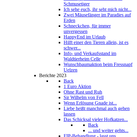
Schmusetiger
Ich sehe euch, ihr seht mich nicht...
Zwei Mäusefänger im Paradies auf
Erden
Schneckchen, für immer
unvergessen
HappyEnd im Urlaub
Hilft einer den Tieren allein, ist es
schwer...
Info- und Verkaufsstand im
Waldtierheim Celle
Wunschbaumaktion beim Fressnapf
Uelzen
Berichte 2023
Back
1 Euro Aktion
Ohne Rast und Ruh
Sir Wilhelm von Fell
Wenn Erlösung Gnade ist...
Liebe heißt manchmal auch gehen
lassen
Das Schicksal vieler Hofkatzen...
Back
... und weiter gehts...
FIP-Behandlung - lasst uns