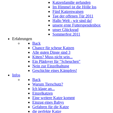
Katzenfamilie gefunden
Im Himmel ist die Hölle los
Fünf Katzenwaisen
Tag der offenen Tür 2011
Hallo Welt - wir sind da!
unsere erste Futterspendenbox
unser Glücksrad
Sommerfest 2011
Erfahrungen
Back
Chance für scheue Katzen
Alle guten Dinge sind 3
Kitten? Muss nicht sein...
Ein Plädoyer für "Scheuchen"
Nein zur Einzelhaltung
Geschichte eines Kämpfers!
Infos
Back
Warum Tierschutz?
Ich klage an...
Einzelkatzen
Eine weitere Katze kommt
Einzug eines Babys
Gefahren für die Katze
die perfekte Katze