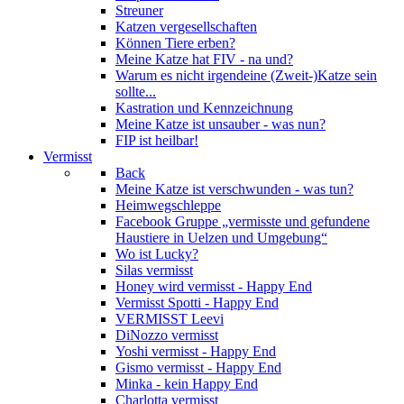
Streuner
Katzen vergesellschaften
Können Tiere erben?
Meine Katze hat FIV - na und?
Warum es nicht irgendeine (Zweit-)Katze sein
sollte...
Kastration und Kennzeichnung
Meine Katze ist unsauber - was nun?
FIP ist heilbar!
Vermisst
Back
Meine Katze ist verschwunden - was tun?
Heimwegschleppe
Facebook Gruppe „vermisste und gefundene
Haustiere in Uelzen und Umgebung“
Wo ist Lucky?
Silas vermisst
Honey wird vermisst - Happy End
Vermisst Spotti - Happy End
VERMISST Leevi
DiNozzo vermisst
Yoshi vermisst - Happy End
Gismo vermisst - Happy End
Minka - kein Happy End
Charlotta vermisst