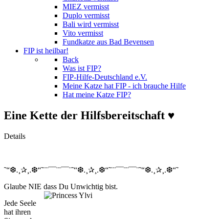
MIEZ vermisst
Duplo vermisst
Bali wird vermisst
Vito vermisst
Fundkatze aus Bad Bevensen
FIP ist heilbar!
Back
Was ist FIP?
FIP-Hilfe-Deutschland e.V.
Meine Katze hat FIP - ich brauche Hilfe
Hat meine Katze FIP?
Eine Kette der Hilfsbereitschaft ♥
Details
˜“❆.¸✰¸.❆“˜¨¨¯¯¨¨¯¯¨˜“❆.¸✰¸.❆“˜¨¨¯¯¨¨¯¯¨˜“❆.¸✰¸.❆“˜
Glaube NIE dass Du Unwichtig bist.
Jede Seele
hat ihren