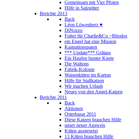
Gemeinsam mit Vier Pfoten
Hilfe in Salzgitter
Berichte 2013
Back
Léon Löwenherz ♥
DiNozzo
Futter für Charlie&Co >Rhodos
ein Engel hat eine Mission
Kastrationspaten
*** Update*** Gråtass
Ein Haufen bunter Knete
Die Waltons
Fabrik-Kolonie
Waisenkitten im Karton
Hilfe für Stallkatzen
Wir machen Urlaub
Neues von den Angel-Katzen
Berichte 2011
Back
Aktionen
Osterbasar 2011
Diese Katzen brauchen Hilfe
unser neuer Ausweis
Kitten ausgesetzt
13 Kitten brauchen Hilfe