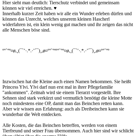
Hier sieht man deutlich: Tierschutz verbindet und gemeinsam
können wir viel erreichen. ♥
Innerhalb kurzer Zeit haben wir alle ein Wunder erleben dürfen und
können das Unrecht, welches unserem kleinen Hascherl
widerfahren ist, ein klein wenig gut machen und ihr zeigen das nicht
alle Menschen böse sind.
º°`°º¤ø,¸(¯`’·.*.·’´¯)¸,ø¤º°`°ºº°`°º¤ø,¸(¯`’·.*.·’´¯)¸,ø¤º°`°º
Inzwischen hat die Kleine auch einen Namen bekommen. Sie heißt
Princess Ylvi. Ylvi darf nun erst mal in ihrer Pflegefamilie
"ankommen". Zeitnah wird sie einem Tierarzt vorgestellt. Ihre
Sehnen sind stark verkürzt und vermutlich benötigt die kleine Motte
noch mindestens eine OP, damit man das Beinchen retten kann.
Aber wir wissen aus Erfahrung: auch als Dreibeinchen kann sie
wunderbar die Welt entdecken.
Alle Kosten, die das Beinchen betreffen, werden von einem
Tierfreund und seiner Frau übernommen. Auch hier sind wir schlicht