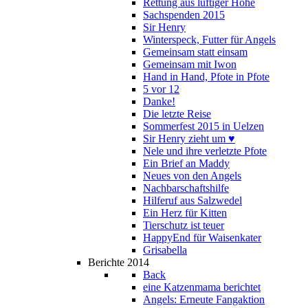
Rettung aus luftiger Höhe
Sachspenden 2015
Sir Henry
Winterspeck, Futter für Angels
Gemeinsam statt einsam
Gemeinsam mit Iwon
Hand in Hand, Pfote in Pfote
5 vor 12
Danke!
Die letzte Reise
Sommerfest 2015 in Uelzen
Sir Henry zieht um ♥
Nele und ihre verletzte Pfote
Ein Brief an Maddy
Neues von den Angels
Nachbarschaftshilfe
Hilferuf aus Salzwedel
Ein Herz für Kitten
Tierschutz ist teuer
HappyEnd für Waisenkater
Grisabella
Berichte 2014
Back
eine Katzenmama berichtet
Angels: Erneute Fangaktion