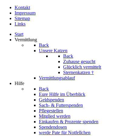
Kontakt
Impressum
Sitemap
Links
Start
Vermittlung
Back
Unsere Katzen
Back
Zuhause gesucht
Glücklich vermittelt
Sternenkatzen †
Vermittlungsablauf
Hilfe
Back
Eure Hilfe im Überblick
Geldspenden
Sach- & Futterspenden
Pflegestellen
Mitglied werden
Einkaufen & Prozente spenden
Spendendosen
werde Pate für Notfellchen