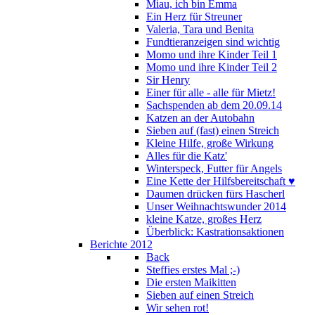
Miau, ich bin Emma
Ein Herz für Streuner
Valeria, Tara und Benita
Fundtieranzeigen sind wichtig
Momo und ihre Kinder Teil 1
Momo und ihre Kinder Teil 2
Sir Henry
Einer für alle - alle für Mietz!
Sachspenden ab dem 20.09.14
Katzen an der Autobahn
Sieben auf (fast) einen Streich
Kleine Hilfe, große Wirkung
Alles für die Katz'
Winterspeck, Futter für Angels
Eine Kette der Hilfsbereitschaft ♥
Daumen drücken fürs Hascherl
Unser Weihnachtswunder 2014
kleine Katze, großes Herz
Überblick: Kastrationsaktionen
Berichte 2012
Back
Steffies erstes Mal ;-)
Die ersten Maikitten
Sieben auf einen Streich
Wir sehen rot!