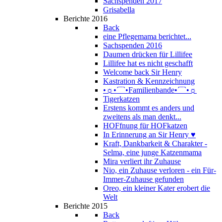
Sachspenden 2017
Grisabella
Berichte 2016
Back
eine Pflegemama berichtet...
Sachspenden 2016
Daumen drücken für Lillifee
Lillifee hat es nicht geschafft
Welcome back Sir Henry
Kastration & Kennzeichnung
•☼•´¯`•Familienbande•´¯`•☼
Tigerkatzen
Erstens kommt es anders und
zweitens als man denkt...
HOFfnung für HOFkatzen
In Erinnerung an Sir Henry ♥
Kraft, Dankbarkeit & Charakter -
Selma, eine junge Katzenmama
Mira verliert ihr Zuhause
Nio, ein Zuhause verloren - ein Für-
Immer-Zuhause gefunden
Oreo, ein kleiner Kater erobert die
Welt
Berichte 2015
Back