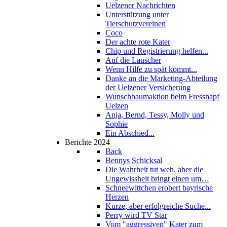
Uelzener Nachrichten
Unterstützung unter
Tierschutzvereinen
Coco
Der achte rote Kater
Chip und Registrierung helfen...
Auf die Lauscher
Wenn Hilfe zu spät kommt...
Danke an die Marketing-Abteilung
der Uelzener Versicherung
Wunschbaumaktion beim Fressnapf
Uelzen
Anja, Bernd, Tessy, Molly und
Sophie
Ein Abschied...
Berichte 2024
Back
Bennys Schicksal
Die Wahrheit tut weh, aber die
Ungewissheit bringt einen um…
Schneewittchen erobert bayrische
Herzen
Kurze, aber erfolgreiche Suche...
Perry wird TV Star
Vom "aggressiven" Kater zum