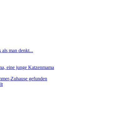
 als man denkt...
lma, eine junge Katzenmama
-Immer-Zuhause gefunden
lt