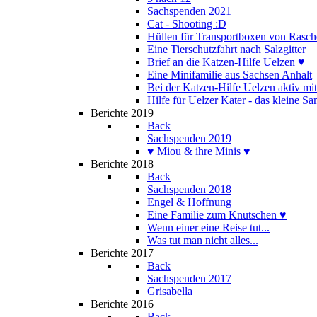
Sachspenden 2021
Cat - Shooting :D
Hüllen für Transportboxen von Rasch
Eine Tierschutzfahrt nach Salzgitter
Brief an die Katzen-Hilfe Uelzen ♥
Eine Minifamilie aus Sachsen Anhalt
Bei der Katzen-Hilfe Uelzen aktiv mi
Hilfe für Uelzer Kater - das kleine S
Berichte 2019
Back
Sachspenden 2019
♥ Miou & ihre Minis ♥
Berichte 2018
Back
Sachspenden 2018
Engel & Hoffnung
Eine Familie zum Knutschen ♥
Wenn einer eine Reise tut...
Was tut man nicht alles...
Berichte 2017
Back
Sachspenden 2017
Grisabella
Berichte 2016
Back