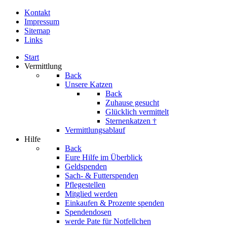
Kontakt
Impressum
Sitemap
Links
Start
Vermittlung
Back
Unsere Katzen
Back
Zuhause gesucht
Glücklich vermittelt
Sternenkatzen †
Vermittlungsablauf
Hilfe
Back
Eure Hilfe im Überblick
Geldspenden
Sach- & Futterspenden
Pflegestellen
Mitglied werden
Einkaufen & Prozente spenden
Spendendosen
werde Pate für Notfellchen