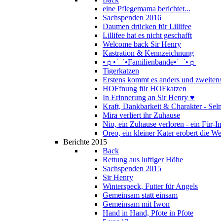
eine Pflegemama berichtet...
Sachspenden 2016
Daumen drücken für Lillifee
Lillifee hat es nicht geschafft
Welcome back Sir Henry
Kastration & Kennzeichnung
•☼•´¯`•Familienbande•´¯`•☼
Tigerkatzen
Erstens kommt es anders und zweitens
HOFfnung für HOFkatzen
In Erinnerung an Sir Henry ♥
Kraft, Dankbarkeit & Charakter - Se
Mira verliert ihr Zuhause
Nio, ein Zuhause verloren - ein Für
Oreo, ein kleiner Kater erobert die We
Berichte 2015
Back
Rettung aus luftiger Höhe
Sachspenden 2015
Sir Henry
Winterspeck, Futter für Angels
Gemeinsam statt einsam
Gemeinsam mit Iwon
Hand in Hand, Pfote in Pfote