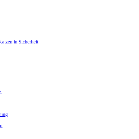
atzen in Sicherheit
n
rung
en