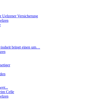
r Uelzener Versicherung
elzen
e
wissheit bringt einen um…
rzen
etiger
rden
wer...
eim Celle
elzen