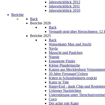
Jahresrückblick 2012
Jahresrückblick 2011
Jahresrückblick 2010
Berichte
Back
Berichte 2026
Back
Vernunft siegt über Herzschmerz: 12 K
Berichte 2025
Back
Waisenkater Max und Joschi
Nayla
Mauschi und Paulchen
Nupsie
Engagierte Finder
Kleine Plaudertasche
Katzen aus Mecklenburg Vorpommer
20 Jahre Fressnapf Uelzen
Kitten in Schraubgläsern erstickt
Katze in Tüte
HappyEnd - dank Chip und Registrie
Uelzener Nachrichten
Unterstützung unter Tierschutzverein
Coco
Der achte rote Kater