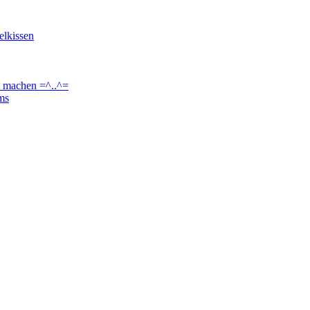
elkissen
t machen =^..^=
ams