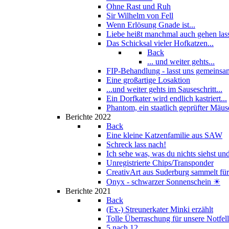
Ohne Rast und Ruh
Sir Wilhelm von Fell
Wenn Erlösung Gnade ist...
Liebe heißt manchmal auch gehen las
Das Schicksal vieler Hofkatzen...
Back
... und weiter gehts...
FIP-Behandlung - lasst uns gemeinsam
Eine großartige Losaktion
...und weiter gehts im Sauseschritt...
Ein Dorfkater wird endlich kastriert...
Phantom, ein staatlich geprüfter Mäus
Berichte 2022
Back
Eine kleine Katzenfamilie aus SAW
Schreck lass nach!
Ich sehe was, was du nichts siehst und
Unregistrierte Chips/Transponder
CreativArt aus Suderburg sammelt für.
Onyx - schwarzer Sonnenschein ☀
Berichte 2021
Back
(Ex-) Streunerkater Minki erzählt
Tolle Überraschung für unsere Notfel
5 nach 12