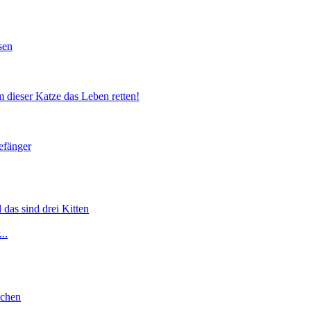
sen
 dieser Katze das Leben retten!
efänger
 das sind drei Kitten
..
lchen