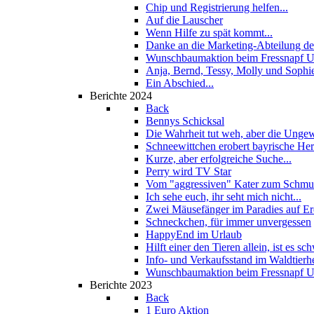
Chip und Registrierung helfen...
Auf die Lauscher
Wenn Hilfe zu spät kommt...
Danke an die Marketing-Abteilung de
Wunschbaumaktion beim Fressnapf U
Anja, Bernd, Tessy, Molly und Sophi
Ein Abschied...
Berichte 2024
Back
Bennys Schicksal
Die Wahrheit tut weh, aber die Unge
Schneewittchen erobert bayrische He
Kurze, aber erfolgreiche Suche...
Perry wird TV Star
Vom "aggressiven" Kater zum Schmus
Ich sehe euch, ihr seht mich nicht...
Zwei Mäusefänger im Paradies auf E
Schneckchen, für immer unvergessen
HappyEnd im Urlaub
Hilft einer den Tieren allein, ist es sch
Info- und Verkaufsstand im Waldtierh
Wunschbaumaktion beim Fressnapf U
Berichte 2023
Back
1 Euro Aktion