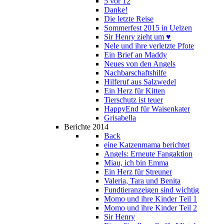
5 vor 12
Danke!
Die letzte Reise
Sommerfest 2015 in Uelzen
Sir Henry zieht um ♥
Nele und ihre verletzte Pfote
Ein Brief an Maddy
Neues von den Angels
Nachbarschaftshilfe
Hilferuf aus Salzwedel
Ein Herz für Kitten
Tierschutz ist teuer
HappyEnd für Waisenkater
Grisabella
Berichte 2014
Back
eine Katzenmama berichtet
Angels: Erneute Fangaktion
Miau, ich bin Emma
Ein Herz für Streuner
Valeria, Tara und Benita
Fundtieranzeigen sind wichtig
Momo und ihre Kinder Teil 1
Momo und ihre Kinder Teil 2
Sir Henry