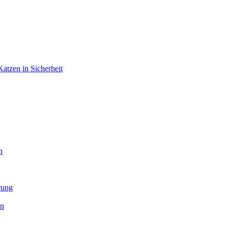
atzen in Sicherheit
n
rung
en