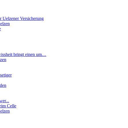
r Uelzener Versicherung
elzen
e
wissheit bringt einen um…
rzen
etiger
rden
wer...
eim Celle
elzen