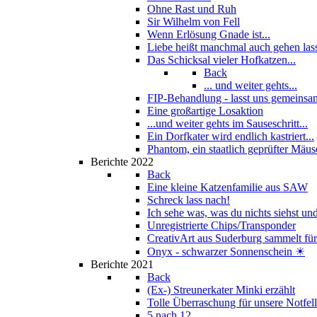
Ohne Rast und Ruh
Sir Wilhelm von Fell
Wenn Erlösung Gnade ist...
Liebe heißt manchmal auch gehen las
Das Schicksal vieler Hofkatzen...
Back
... und weiter gehts...
FIP-Behandlung - lasst uns gemeinsam
Eine großartige Losaktion
...und weiter gehts im Sauseschritt...
Ein Dorfkater wird endlich kastriert...
Phantom, ein staatlich geprüfter Mäus
Berichte 2022
Back
Eine kleine Katzenfamilie aus SAW
Schreck lass nach!
Ich sehe was, was du nichts siehst und
Unregistrierte Chips/Transponder
CreativArt aus Suderburg sammelt für.
Onyx - schwarzer Sonnenschein ☀
Berichte 2021
Back
(Ex-) Streunerkater Minki erzählt
Tolle Überraschung für unsere Notfel
5 nach 12