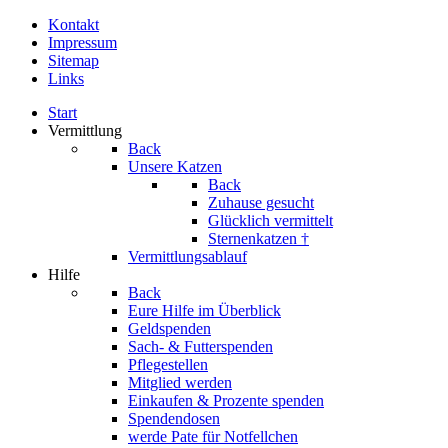
Kontakt
Impressum
Sitemap
Links
Start
Vermittlung
Back
Unsere Katzen
Back
Zuhause gesucht
Glücklich vermittelt
Sternenkatzen †
Vermittlungsablauf
Hilfe
Back
Eure Hilfe im Überblick
Geldspenden
Sach- & Futterspenden
Pflegestellen
Mitglied werden
Einkaufen & Prozente spenden
Spendendosen
werde Pate für Notfellchen