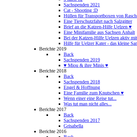
Sachspenden 2021
Cat - Shooting :D
Hüllen für Transportboxen von Rasch
Eine Tierschutzfahrt nach Salzgitter
Brief an die Katzen-Hilfe Uelzen ♥
Eine Minifamilie aus Sachsen Anhalt
Bei der Katzen-Hilfe Uelzen aktiv mi
Hilfe für Uelzer Kater - das kleine S
Berichte 2019
Back
Sachspenden 2019
♥ Miou & ihre Minis ♥
Berichte 2018
Back
Sachspenden 2018
Engel & Hoffnung
Eine Familie zum Knutschen ♥
Wenn einer eine Reise tut...
Was tut man nicht alles...
Berichte 2017
Back
Sachspenden 2017
Grisabella
Berichte 2016
Back