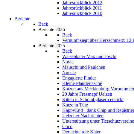
Jahresrückblick 2012
Jahresrückblick 2011
Jahresrückblick 2010
Berichte
Back
Berichte 2026
Back
Vernunft siegt über Herzschmerz: 12 K
Berichte 2025
Back
Waisenkater Max und Joschi
Nayla
Mauschi und Paulchen
Nupsie
Engagierte Finder
Kleine Plaudertasche
Katzen aus Mecklenburg Vorpommer
20 Jahre Fressnapf Uelzen
Kitten in Schraubgläsern erstickt
Katze in Tüte
HappyEnd - dank Chip und Registrie
Uelzener Nachrichten
Unterstützung unter Tierschutzverein
Coco
Der achte rote Kater