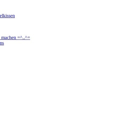
elkissen
t machen =^..^=
ams