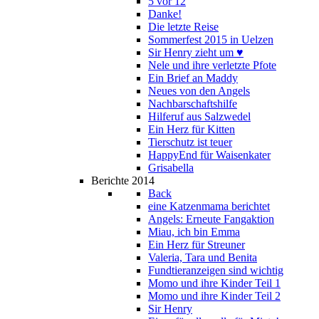
5 vor 12
Danke!
Die letzte Reise
Sommerfest 2015 in Uelzen
Sir Henry zieht um ♥
Nele und ihre verletzte Pfote
Ein Brief an Maddy
Neues von den Angels
Nachbarschaftshilfe
Hilferuf aus Salzwedel
Ein Herz für Kitten
Tierschutz ist teuer
HappyEnd für Waisenkater
Grisabella
Berichte 2014
Back
eine Katzenmama berichtet
Angels: Erneute Fangaktion
Miau, ich bin Emma
Ein Herz für Streuner
Valeria, Tara und Benita
Fundtieranzeigen sind wichtig
Momo und ihre Kinder Teil 1
Momo und ihre Kinder Teil 2
Sir Henry