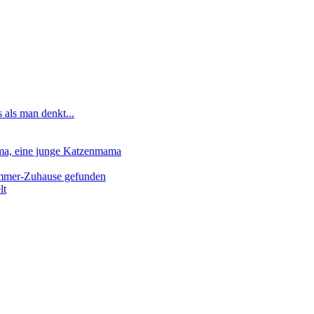
 als man denkt...
lma, eine junge Katzenmama
-Immer-Zuhause gefunden
lt