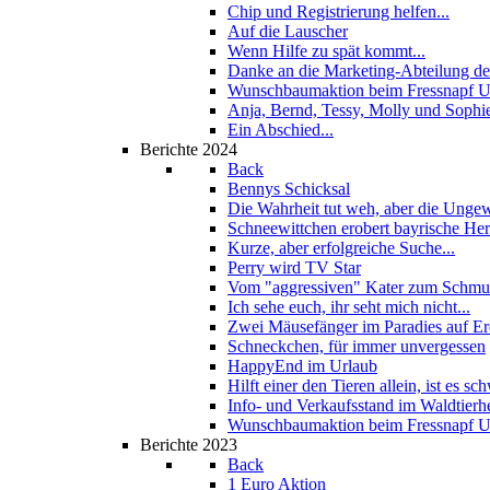
Chip und Registrierung helfen...
Auf die Lauscher
Wenn Hilfe zu spät kommt...
Danke an die Marketing-Abteilung de
Wunschbaumaktion beim Fressnapf U
Anja, Bernd, Tessy, Molly und Sophi
Ein Abschied...
Berichte 2024
Back
Bennys Schicksal
Die Wahrheit tut weh, aber die Unge
Schneewittchen erobert bayrische He
Kurze, aber erfolgreiche Suche...
Perry wird TV Star
Vom "aggressiven" Kater zum Schmus
Ich sehe euch, ihr seht mich nicht...
Zwei Mäusefänger im Paradies auf E
Schneckchen, für immer unvergessen
HappyEnd im Urlaub
Hilft einer den Tieren allein, ist es sch
Info- und Verkaufsstand im Waldtierh
Wunschbaumaktion beim Fressnapf U
Berichte 2023
Back
1 Euro Aktion