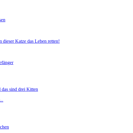
sen
 dieser Katze das Leben retten!
efänger
 das sind drei Kitten
..
lchen