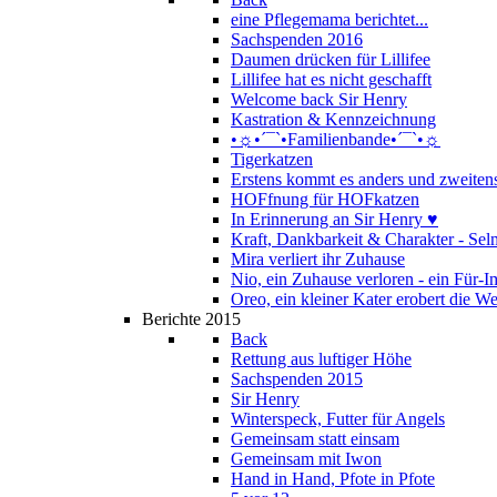
eine Pflegemama berichtet...
Sachspenden 2016
Daumen drücken für Lillifee
Lillifee hat es nicht geschafft
Welcome back Sir Henry
Kastration & Kennzeichnung
•☼•´¯`•Familienbande•´¯`•☼
Tigerkatzen
Erstens kommt es anders und zweitens
HOFfnung für HOFkatzen
In Erinnerung an Sir Henry ♥
Kraft, Dankbarkeit & Charakter - Se
Mira verliert ihr Zuhause
Nio, ein Zuhause verloren - ein Für
Oreo, ein kleiner Kater erobert die We
Berichte 2015
Back
Rettung aus luftiger Höhe
Sachspenden 2015
Sir Henry
Winterspeck, Futter für Angels
Gemeinsam statt einsam
Gemeinsam mit Iwon
Hand in Hand, Pfote in Pfote