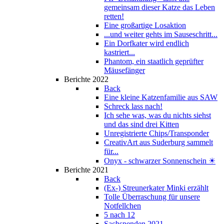
gemeinsam dieser Katze das Leben
retten!
Eine großartige Losaktion
...und weiter gehts im Sauseschritt...
Ein Dorfkater wird endlich
kastriert...
Phantom, ein staatlich geprüfter
Mäusefänger
Berichte 2022
Back
Eine kleine Katzenfamilie aus SAW
Schreck lass nach!
Ich sehe was, was du nichts siehst
und das sind drei Kitten
Unregistrierte Chips/Transponder
CreativArt aus Suderburg sammelt
für...
Onyx - schwarzer Sonnenschein ☀
Berichte 2021
Back
(Ex-) Streunerkater Minki erzählt
Tolle Überraschung für unsere
Notfellchen
5 nach 12
Sachspenden 2021