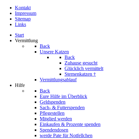
Kontakt
Impressum
Sitemap
Links
Start
Vermittlung
Back
Unsere Katzen
Back
Zuhause gesucht
Glücklich vermittelt
Sternenkatzen †
Vermittlungsablauf
Hilfe
Back
Eure Hilfe im Überblick
Geldspenden
Sach- & Futterspenden
Pflegestellen
Mitglied werden
Einkaufen & Prozente spenden
Spendendosen
werde Pate für Notfellchen