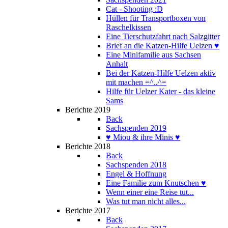
Cat - Shooting :D
Hüllen für Transportboxen von
Raschelkissen
Eine Tierschutzfahrt nach Salzgitter
Brief an die Katzen-Hilfe Uelzen ♥
Eine Minifamilie aus Sachsen
Anhalt
Bei der Katzen-Hilfe Uelzen aktiv
mit machen =^..^=
Hilfe für Uelzer Kater - das kleine
Sams
Berichte 2019
Back
Sachspenden 2019
♥ Miou & ihre Minis ♥
Berichte 2018
Back
Sachspenden 2018
Engel & Hoffnung
Eine Familie zum Knutschen ♥
Wenn einer eine Reise tut...
Was tut man nicht alles...
Berichte 2017
Back