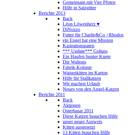
Gemeinsam mit Vier Pfoten
Hilfe in Salzgitter
Berichte 2013
Back
Léon Löwenherz ♥
DiNozzo
Futter für Charlie&Co >Rhodos
ein Engel hat eine Mission
Kastrationspaten
*** Update*** Gråtass
Ein Haufen bunter Knete
Die Waltons
Fabrik-Kolonie
Waisenkitten im Karton
Hilfe für Stallkatzen
Wir machen Urlaub
Neues von den Angel-Katzen
Berichte 2011
Back
Aktionen
Osterbasar 2011
Diese Katzen brauchen Hilfe
unser neuer Ausweis
Kitten ausgesetzt
13 Kitten brauchen Hilfe