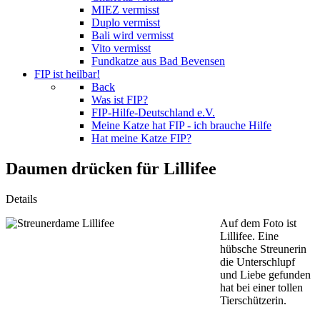
MIEZ vermisst
Duplo vermisst
Bali wird vermisst
Vito vermisst
Fundkatze aus Bad Bevensen
FIP ist heilbar!
Back
Was ist FIP?
FIP-Hilfe-Deutschland e.V.
Meine Katze hat FIP - ich brauche Hilfe
Hat meine Katze FIP?
Daumen drücken für Lillifee
Details
Auf dem Foto ist
Lillifee. Eine
hübsche Streunerin
die Unterschlupf
und Liebe gefunden
hat bei einer tollen
Tierschützerin.