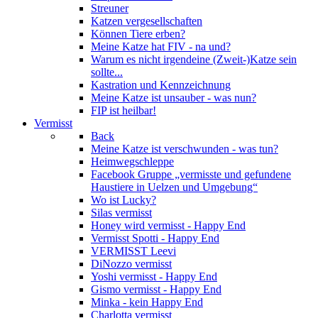
Streuner
Katzen vergesellschaften
Können Tiere erben?
Meine Katze hat FIV - na und?
Warum es nicht irgendeine (Zweit-)Katze sein
sollte...
Kastration und Kennzeichnung
Meine Katze ist unsauber - was nun?
FIP ist heilbar!
Vermisst
Back
Meine Katze ist verschwunden - was tun?
Heimwegschleppe
Facebook Gruppe „vermisste und gefundene
Haustiere in Uelzen und Umgebung“
Wo ist Lucky?
Silas vermisst
Honey wird vermisst - Happy End
Vermisst Spotti - Happy End
VERMISST Leevi
DiNozzo vermisst
Yoshi vermisst - Happy End
Gismo vermisst - Happy End
Minka - kein Happy End
Charlotta vermisst