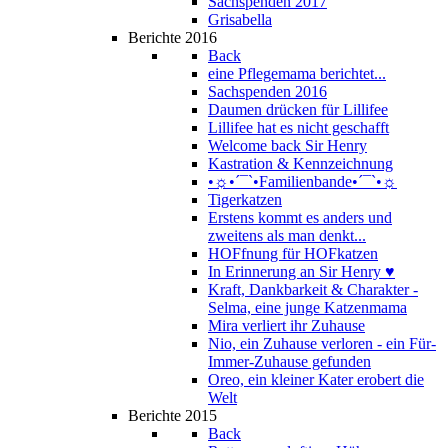
Sachspenden 2017
Grisabella
Berichte 2016
Back
eine Pflegemama berichtet...
Sachspenden 2016
Daumen drücken für Lillifee
Lillifee hat es nicht geschafft
Welcome back Sir Henry
Kastration & Kennzeichnung
•☼•´¯`•Familienbande•´¯`•☼
Tigerkatzen
Erstens kommt es anders und
zweitens als man denkt...
HOFfnung für HOFkatzen
In Erinnerung an Sir Henry ♥
Kraft, Dankbarkeit & Charakter -
Selma, eine junge Katzenmama
Mira verliert ihr Zuhause
Nio, ein Zuhause verloren - ein Für-
Immer-Zuhause gefunden
Oreo, ein kleiner Kater erobert die
Welt
Berichte 2015
Back