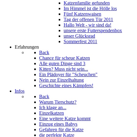
Katzenfamilie gefunden
Im Himmel ist die Hölle los
Fünf Katzenwaisen
Tag der offenen Tür 2011
Hallo Welt - wir sind da!
unsere erste Futterspendenbox
unser Glücksrad
Sommerfest 2011
Erfahrungen
Back
Chance für scheue Katzen
Alle guten Dinge sind 3
Kitten? Muss nicht sein...
Ein Plädoyer für "Scheuchen"
Nein zur Einzelhaltung
Geschichte eines Kämpfers!
Infos
Back
Warum Tierschutz?
Ich klage an...
Einzelkatzen
Eine weitere Katze kommt
Einzug eines Babys
Gefahren für die Katze
die perfekte Katze