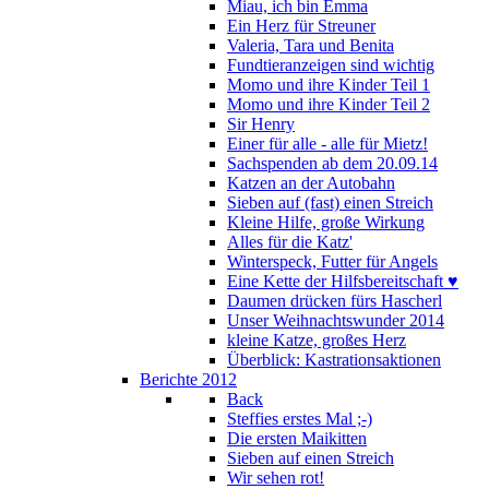
Miau, ich bin Emma
Ein Herz für Streuner
Valeria, Tara und Benita
Fundtieranzeigen sind wichtig
Momo und ihre Kinder Teil 1
Momo und ihre Kinder Teil 2
Sir Henry
Einer für alle - alle für Mietz!
Sachspenden ab dem 20.09.14
Katzen an der Autobahn
Sieben auf (fast) einen Streich
Kleine Hilfe, große Wirkung
Alles für die Katz'
Winterspeck, Futter für Angels
Eine Kette der Hilfsbereitschaft ♥
Daumen drücken fürs Hascherl
Unser Weihnachtswunder 2014
kleine Katze, großes Herz
Überblick: Kastrationsaktionen
Berichte 2012
Back
Steffies erstes Mal ;-)
Die ersten Maikitten
Sieben auf einen Streich
Wir sehen rot!