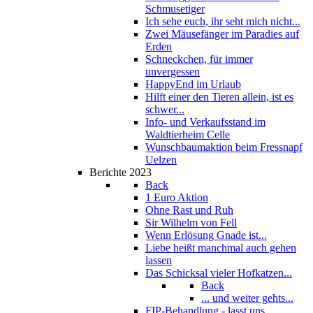
Schmusetiger
Ich sehe euch, ihr seht mich nicht...
Zwei Mäusefänger im Paradies auf
Erden
Schneckchen, für immer
unvergessen
HappyEnd im Urlaub
Hilft einer den Tieren allein, ist es
schwer...
Info- und Verkaufsstand im
Waldtierheim Celle
Wunschbaumaktion beim Fressnapf
Uelzen
Berichte 2023
Back
1 Euro Aktion
Ohne Rast und Ruh
Sir Wilhelm von Fell
Wenn Erlösung Gnade ist...
Liebe heißt manchmal auch gehen
lassen
Das Schicksal vieler Hofkatzen...
Back
... und weiter gehts...
FIP-Behandlung - lasst uns