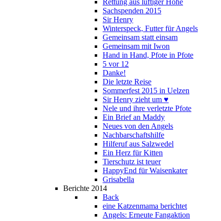
Rettung aus luftiger Höhe
Sachspenden 2015
Sir Henry
Winterspeck, Futter für Angels
Gemeinsam statt einsam
Gemeinsam mit Iwon
Hand in Hand, Pfote in Pfote
5 vor 12
Danke!
Die letzte Reise
Sommerfest 2015 in Uelzen
Sir Henry zieht um ♥
Nele und ihre verletzte Pfote
Ein Brief an Maddy
Neues von den Angels
Nachbarschaftshilfe
Hilferuf aus Salzwedel
Ein Herz für Kitten
Tierschutz ist teuer
HappyEnd für Waisenkater
Grisabella
Berichte 2014
Back
eine Katzenmama berichtet
Angels: Erneute Fangaktion