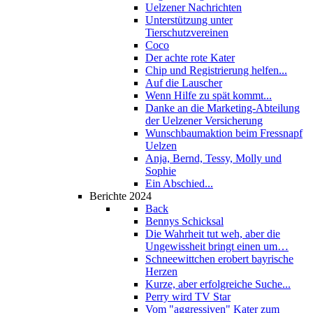
Uelzener Nachrichten
Unterstützung unter
Tierschutzvereinen
Coco
Der achte rote Kater
Chip und Registrierung helfen...
Auf die Lauscher
Wenn Hilfe zu spät kommt...
Danke an die Marketing-Abteilung
der Uelzener Versicherung
Wunschbaumaktion beim Fressnapf
Uelzen
Anja, Bernd, Tessy, Molly und
Sophie
Ein Abschied...
Berichte 2024
Back
Bennys Schicksal
Die Wahrheit tut weh, aber die
Ungewissheit bringt einen um…
Schneewittchen erobert bayrische
Herzen
Kurze, aber erfolgreiche Suche...
Perry wird TV Star
Vom "aggressiven" Kater zum